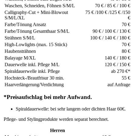
Waschen, Schneiden, Föhnen S/M/L
70 € / 85 € / 100 €
Calligraphy-Cut + Mini-Blowout
75 € /100 € /125 € /150
S/M/L/XL
€
Farbe/Tönung Ansatz
70 €
Farbe/Tönung Gesamthaar S/M/L
90 € / 100 € / 130 €
Strähnen S/M/L
100 € / 140 € / 180 €
High-Lowlights (max. 15 Stück)
70 €
Haubensträhnen
80 €
Balayage M/XL
140 € / 180 €
Dauerwelle inkl. Pflege M/L
120 € / 150 €
Spiraldauerwelle inkl. Pflege
ab 270 €*
Hochsteck-/Brautfrisur 30 min.
55 €
Haarverlängerung/Verdichtung
auf Anfrage
*Preisaufschlag bei mehr Aufwand.
Spiraldauerwelle: bei sehr langem oder dichten Haar 60€.
Pflege- und Stylingprodukte werden separat berechnet.
Herren