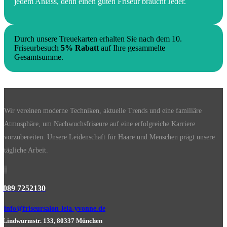
jedem Anlass, denn einen guten Friseur braucht Jeder.
Durch unsere Treuekarten erhalten Sie nach dem 10.
Friseurbesuch
5% Rabatt
auf Ihre gesammelte
Gesamtsumme.
Wir vereinen moderne Techniken, aktuelle Trends und eine familiäre
Atmosphäre, um Nachwuchsfriseure auf eine erfolgreiche Karriere
vorzubereiten. Unsere Leidenschaft für Haare und Menschen prägt unsere
tägliche Arbeit.
089 7252130
info@friseursalon-lela-yvonne.de
Lindwurmstr. 133, 80337 München